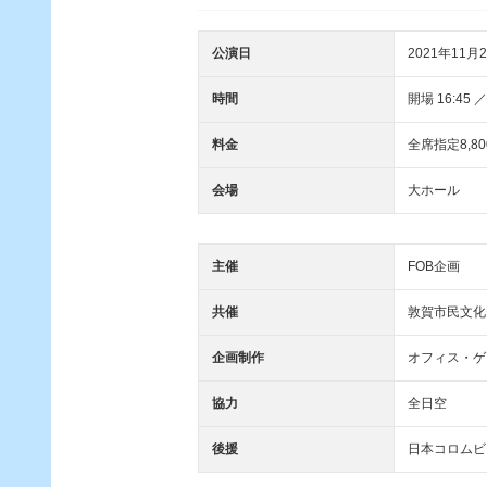
公演日
2021年11月2
時間
開場 16:45 ／
料金
全席指定8,8
会場
大ホール
主催
FOB企画
共催
敦賀市民文化
企画制作
オフィス・ゲ
協力
全日空
後援
日本コロムビ