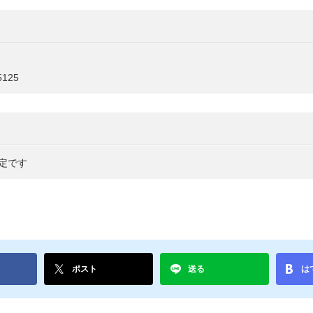
5125
定です
ポスト
送る
は