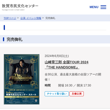
MENU
TOPページ
公演･イベント情報
完売御礼
完売御礼
2024年6月8日(土)
山崎育三郎 全国TOUR 2024
『THE HANDSOME』
全30公演、過去最大規模の全国ツアーの開
催！
時間
開場 16:30 ／ 開演 17:30
チケット取り扱い
主催公演