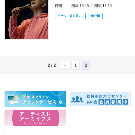
時間
開場 16:45 ／ 開演 17:30
チケット取り扱い
共催公演
2 / 2
«
1
2