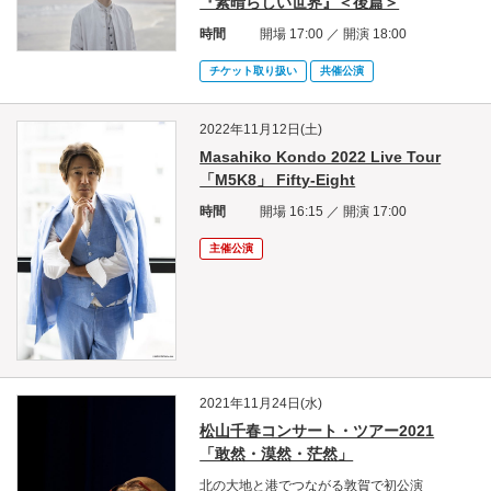
『素晴らしい世界』＜後篇＞
時間
開場 17:00 ／ 開演 18:00
チケット取り扱い
共催公演
2022年11月12日(土)
Masahiko Kondo 2022 Live Tour
「M5K8」 Fifty-Eight
時間
開場 16:15 ／ 開演 17:00
主催公演
2021年11月24日(水)
松山千春コンサート・ツアー2021
「敢然・漠然・茫然」
北の大地と港でつながる敦賀で初公演